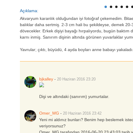
Açıklama:
Akvaryum karanlık olduğundan iyi fotoğraf çekemedim. Bita
balıklar daha sertmiş. 2-3 cm hali bu şekildeyse, demek 20
dövecekler. Erkek dişiyi bayağı hırpalıyordu, bugün baktım
karnı inmiş. Sanırım dişinin altında görünen yuvarlaklar yu
Yavrular; çıktı, büyüdü, 4 ayda boyları anne babayı yakaladı
bjkalley
-
20 Haziran 2016
23:20
Dişi ve altındaki (sanırım) yumurtalar.
Omer_MG
-
20 Haziran 2016
23:42
Yeni mi aldınız bunları? Benim hep beslemek iste
veriyorsunuz?
Omer_MG tarafından 2016-06-20 23:43:03 tarih ve