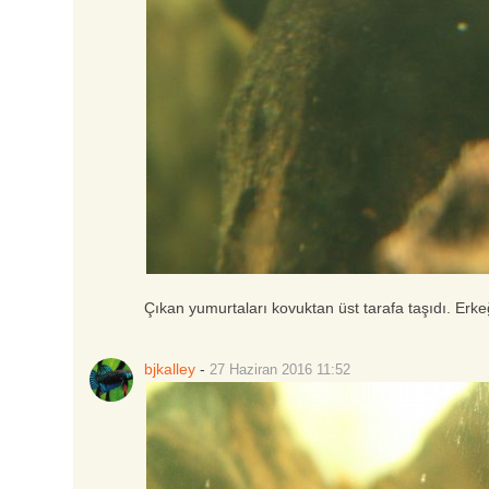
Çıkan yumurtaları kovuktan üst tarafa taşıdı. Erkeği
bjkalley
-
27 Haziran 2016
11:52