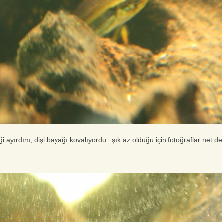
 ayırdım, dişi bayağı kovalıyordu. Işık az olduğu için fotoğraflar net de