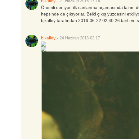
bjkalley
-
21 Haziran 2016
17:14
Önemli deniyor, ilk canlanma aşamasında lazım d
hepsinde de çıkıyorlar. Belki çıkış yüzdesini etkili
bjkalley tarafından 2016-06-22 02:40:26 tarih ve 
bjkalley
-
24 Haziran 2016
02:17