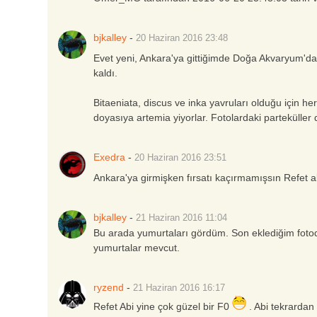
bjkalley
-
20 Haziran 2016
23:48
Evet yeni, Ankara'ya gittiğimde Doğa Akvaryum'dan 
kaldı.
Bitaeniata, discus ve inka yavruları olduğu için 
doyasıya artemia yiyorlar. Fotolardaki partekülle
Exedra
-
20 Haziran 2016
23:51
Ankara'ya girmişken fırsatı kaçırmamışsın Refet a
bjkalley
-
21 Haziran 2016
11:04
Bu arada yumurtaları gördüm. Son eklediğim fotoda 
yumurtalar mevcut.
ryzend
-
21 Haziran 2016
16:17
Refet Abi yine çok güzel bir F0
. Abi tekrardan