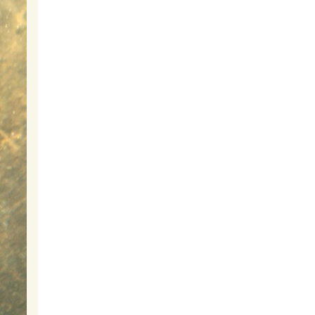
Enantiopus sp. ''Kilesa''
Kilesa
Neolamprologus pulcher
(Daffodil)
Daffodil
Biotoecus opercularis
Opercularis
Dicrossus filamentosus
Filamentosus