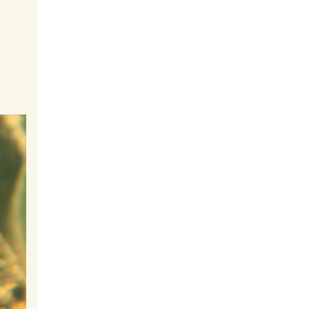
Cyprichromis leptosoma
(Leptosoma)
Leptosoma Mupulungu Blue
Flash
Crenicichla regani
Regani Orinoco
Rocio octofasciatum
(Jack Dempsey)
Jack Dempsey ve Yavruları
Nanochromis
transvestitus
Transvestitus