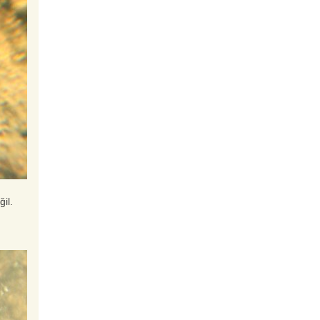
Taeniacara candidi
F0 Candidi Çift ve Yavruları
Metriaclima sp.
Metriaclima Aurora Likoma
ğil.
Microdevario kubotai
Yeşil Rasbora
Pterophyllum scalare
(Melek)
Melek