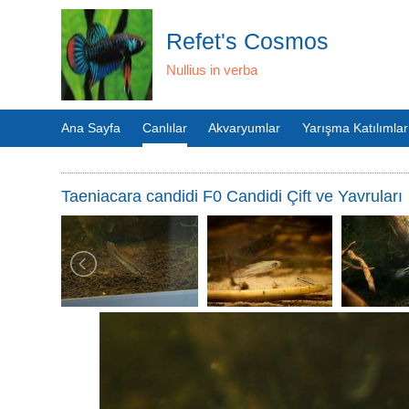
Refet's Cosmos
Nullius in verba
Ana Sayfa
Canlılar
Akvaryumlar
Yarışma Katılımlar
Taeniacara candidi F0 Candidi Çift ve Yavruları