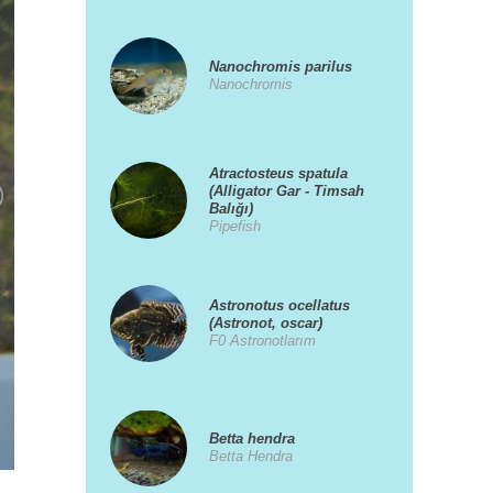
Nanochromis parilus
Nanochromis
Atractosteus spatula
(Alligator Gar - Timsah
Balığı)
Pipefish
Astronotus ocellatus
(Astronot, oscar)
F0 Astronotlarım
Betta hendra
Betta Hendra
19/01/2017 01