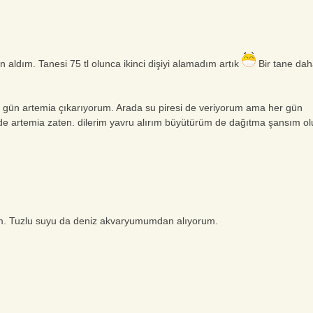
aldım. Tanesi 75 tl olunca ikinci dişiyi alamadım artık
Bir tane da
her gün artemia çıkarıyorum. Arada su piresi de veriyorum ama her gün
r de artemia zaten. dilerim yavru alırım büyütürüm de dağıtma şansım ol
um. Tuzlu suyu da deniz akvaryumumdan alıyorum.