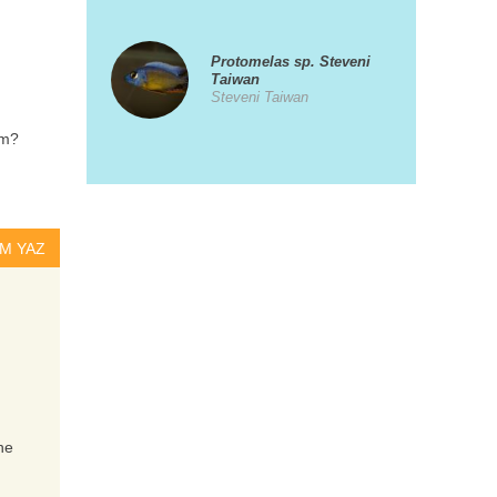
Protomelas sp. Steveni
Taiwan
Steveni Taiwan
im?
Pundamilia nyererei
Viktorya Cichlidi
M YAZ
Aulonocara maulana
Maulana
Xiphophorus helleri
ne
(Kılıçkuyruk)
Yeşil Kılıç