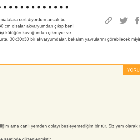
eniatalara sert diyordum ancak bu
-30 cm olsalar akvaryumdan çıkıp beni
 dişi kütüğün kovuğundan çıkmıyor ve
murta. 30x30x30 bir akvaryumdalar, bakalım yavrularını görebilecek miy
.
YORU
diğim ama canlı yemden dolayı besleyemediğim bir tür. Siz yem olarak 
 saatinde düzenlenmiştir.