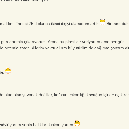
aldım. Tanesi 75 tl olunca ikinci dişiyi alamadım artık
Bir tane da
her gün artemia çıkarıyorum. Arada su piresi de veriyorum ama her gün
r de artemia zaten. dilerim yavru alırım büyütürüm de dağıtma şansım ol
bi.
altta olan yuvarlak değiller, kafasını çıkardığı kovuğun içinde açık ren
 söylüyorum senin balıkları kıskanıyorum