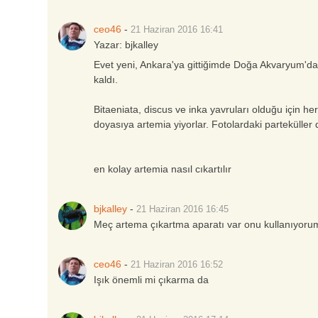
ceo46
-
21 Haziran 2016
16:41
Yazar:
bjkalley
Evet yeni, Ankara'ya gittiğimde Doğa Akvaryum'dan 
kaldı.
Bitaeniata, discus ve inka yavruları olduğu için 
doyasıya artemia yiyorlar. Fotolardaki partekülle
en kolay artemia nasıl cıkartılır
bjkalley
-
21 Haziran 2016
16:45
Meç artema çıkartma aparatı var onu kullanıyor
ceo46
-
21 Haziran 2016
16:52
Işık önemli mi çıkarma da