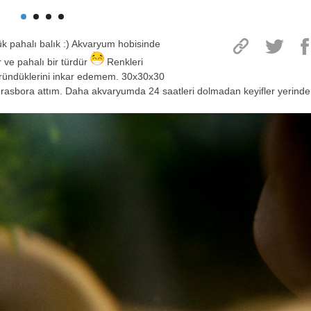
k pahalı balık :) Akvaryum hobisinde
r ve pahalı bir türdür
Renkleri
göründüklerini inkar edemem. 30x30x30
l rasbora attım. Daha akvaryumda 24 saatleri dolmadan keyifler yerinde 