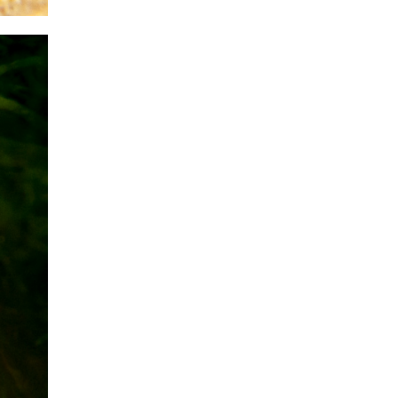
Cyprichromis leptosoma
(Leptosoma)
Leptosoma Mupulungu Blue
Flash
Crenicichla regani
Regani Orinoco
Rocio octofasciatum
(Jack Dempsey)
Jack Dempsey ve Yavruları
Nanochromis
transvestitus
Transvestitus