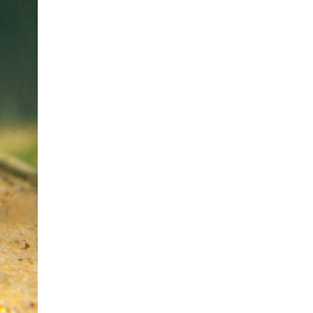
Periophthalmus
argentilineatus (Çamur
Zıpzıpı)
Çamur Zıpzıpı Charles
Cyathopharynx foai
Foai
Lamprologus ocellatus
(Ocellatus)
Ocellatus Gold
Pelvicachromis taeniatus
Moliwe F1