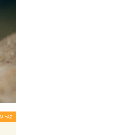
Enantiopus sp. ''Kilesa''
Kilesa
Neolamprologus pulcher
(Daffodil)
Daffodil
Biotoecus opercularis
Opercularis
M YAZ
Dicrossus filamentosus
Filamentosus