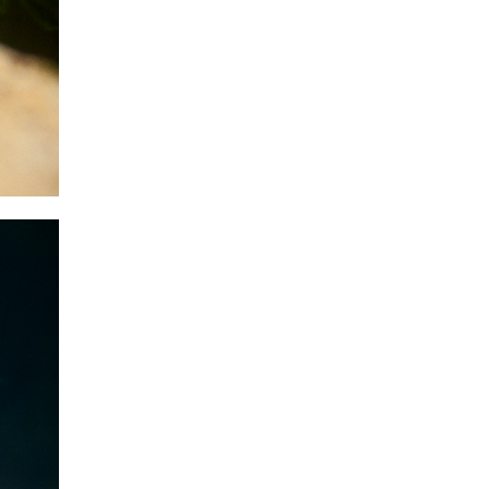
Taeniacara candidi
F0 Candidi Çift ve Yavruları
Metriaclima sp.
Metriaclima Aurora Likoma
Microdevario kubotai
Yeşil Rasbora
Pterophyllum scalare
(Melek)
Melek