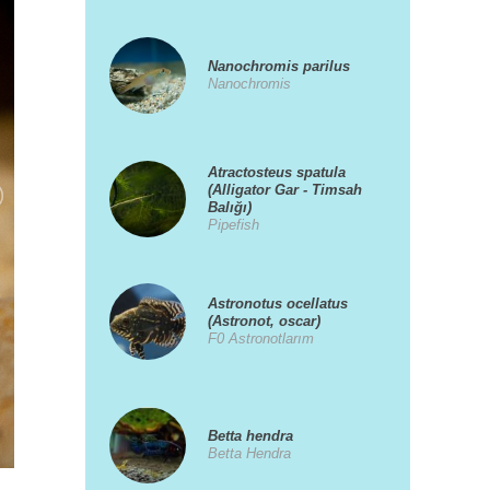
Nanochromis parilus
Nanochromis
Atractosteus spatula
(Alligator Gar - Timsah
Balığı)
Pipefish
Astronotus ocellatus
(Astronot, oscar)
F0 Astronotlarım
Betta hendra
Betta Hendra
21/03/2018 17