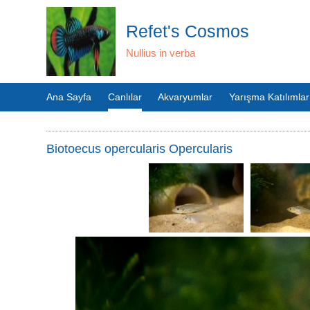
Refet's Cosmos
Nullius in verba
Ana Sayfa
Canlılar
Akvaryumlar
Yarışma Katılımlar
Biotoecus opercularis Opercularis