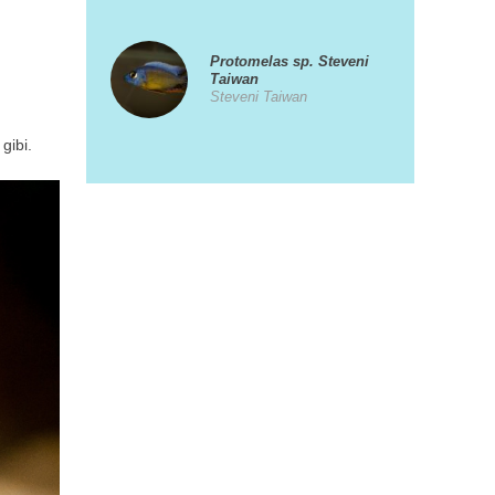
Protomelas sp. Steveni
Taiwan
Steveni Taiwan
gibi.
Pundamilia nyererei
Viktorya Cichlidi
Aulonocara maulana
Maulana
Xiphophorus helleri
(Kılıçkuyruk)
Yeşil Kılıç