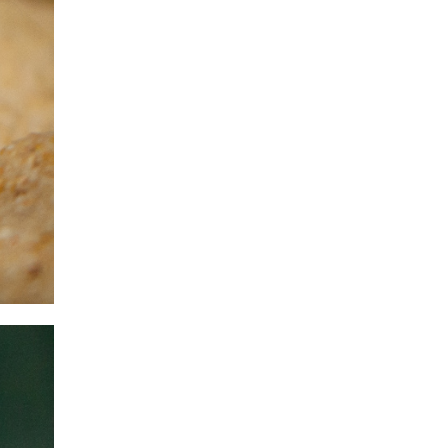
Aphanius mento
Yerli Killifish
Ivanacara adoketa (Zebra
Acara)
Adoketa
Aulonocara baenschi
(Sarı İmparator)
F0 Benga
Pelvicachromis
subocellatus
Subocellatus