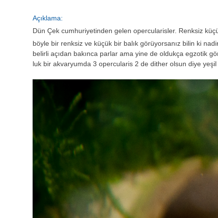
Açıklama:
Dün Çek cumhuriyetinden gelen opercularisler. Renksiz küçü
böyle bir renksiz ve küçük bir balık görüyorsanız bilin ki nadi
belirli açıdan bakınca parlar ama yine de oldukça egzotik 
luk bir akvaryumda 3 opercularis 2 de dither olsun diye yeşi