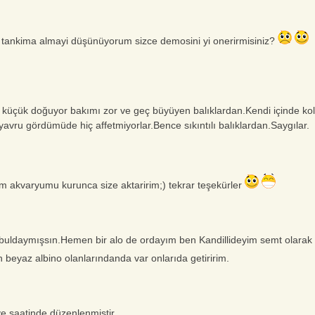
ik tankima almayi düşünüyorum sizce demosini yi onerirmisiniz?
üçük doğuyor bakımı zor ve geç büyüyen balıklardan.Kendi içinde kol
yavru gördümüde hiç affetmiyorlar.Bence sıkıntılı balıklardan.Saygılar.
im akvaryumu kurunca size aktaririm;) tekrar teşekürler
tanbuldaymışsın.Hemen bir alo de ordayım ben Kandillideyim semt olarak
n beyaz albino olanlarındanda var onlarıda getiririm.
e saatinde düzenlenmiştir.