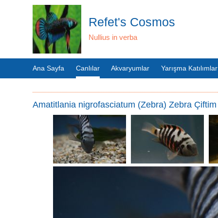
Refet's Cosmos
Nullius in verba
Ana Sayfa
Canlılar
Akvaryumlar
Yarışma Katılımlar
Amatitlania nigrofasciatum (Zebra) Zebra Çiftim