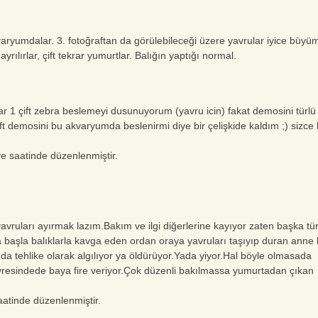
kvaryumdalar. 3. fotoğraftan da görülebileceği üzere yavrular iyice büyü
ırlar, çift tekrar yumurtlar. Balığın yaptığı normal.
r 1 çift zebra beslemeyi dusunuyorum (yavru icin) fakat demosini türlü
ft demosini bu akvaryumda beslenirmi diye bir çelişkide kaldım ;) sizce
e saatinde düzenlenmiştir.
vruları ayırmak lazım.Bakım ve ilgi diğerlerine kayıyor zaten başka tür
 başla balıklarla kavga eden ordan oraya yavruları taşıyıp duran anne
nda tehlike olarak algılıyor ya öldürüyor.Yada yiyor.Hal böyle olmasada
resindede baya fire veriyor.Çok düzenli bakılmassa yumurtadan çıkan
aatinde düzenlenmiştir.