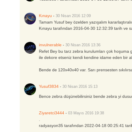
Kınayu
-
30 Nisan 2016
12:09
Tamam Yusuf bey özelden yazışalım kararlaştıral
Kınayu tarafından 2016-04-30 12:32:39 tarih ve s
invulnerable
-
30 Nisan 2016
13:36
Refet Bey bu tarz zebra kurulumları çok hoşuma g
ile dekore etseniz kendi kendine idame eden bir 
Bende de 120x40x40 var. Sarı prensesten sıkılırs
Yusuf3834
-
30 Nisan 2016
15:13
Bence zebra düşünebilirsiniz bende zebra yi du
Ziyaretci3444
-
03 Mayıs 2016
19:38
.
radyasyon35 tarafından 2022-04-18 00:25:41 tarih