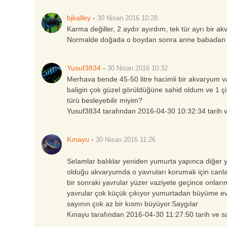
bjkalley
-
30 Nisan 2016
10:28
Karma değiller, 2 aydır ayırdım, tek tür ayrı bir a
Normalde doğada o boydan sonra anne babadan ayrıl
Yusuf3834
-
30 Nisan 2016
10:32
Merhava bende 45-50 litre hacimli bir akvaryum va
baligin çok güzel görüldüğüne sahid oldum ve 1 çi
türü besleyebilir miyim?
Yusuf3834 tarafından 2016-04-30 10:32:34 tarih v
Kınayu
-
30 Nisan 2016
11:26
Selamlar balıklar yeniden yumurta yapınca diğer ya
olduğu akvaryumda o yavruları korumak için canla
bir sonraki yavrular yüzer vaziyete geçince onları
yavrular çok küçük çıkıyor yumurtadan büyüme ev
sayının çok az bir kısmı büyüyor.Saygılar
Kınayu tarafından 2016-04-30 11:27:50 tarih ve s