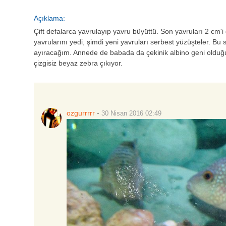
Açıklama:
Çift defalarca yavrulayıp yavru büyüttü. Son yavruları 2 cm'i 
yavrularını yedi, şimdi yeni yavruları serbest yüzüşteler. B
ayıracağım. Annede de babada da çekinik albino geni olduğu 
çizgisiz beyaz zebra çıkıyor.
ozgurrrrr
-
30 Nisan 2016
02:49