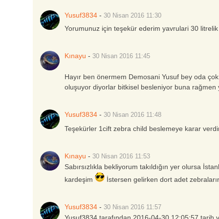
Yusuf3834
-
30 Nisan 2016
11:30
Yorumunuz için teşekür ederim yavrulari 30 litrel
Kınayu
-
30 Nisan 2016
11:45
Hayır ben önermem Demosani Yusuf bey oda çok k
oluşuyor diyorlar bitkisel besleniyor buna rağmen 
Yusuf3834
-
30 Nisan 2016
11:48
Teşekürler 1cift zebra child beslemeye karar verd
Kınayu
-
30 Nisan 2016
11:53
Sabırsızlıkla bekliyorum takıldığın yer olursa İs
kardeşim
İstersen gelirken dort adet zebraları
Yusuf3834
-
30 Nisan 2016
11:57
Yusuf3834 tarafından 2016-04-30 12:05:57 tarih v