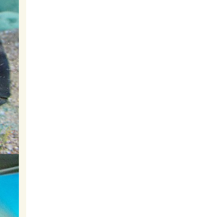
Aphanius mento
Yerli Killifish
Ivanacara adoketa (Zebra
Acara)
Adoketa
Aulonocara baenschi
(Sarı İmparator)
F0 Benga
Pelvicachromis
subocellatus
Subocellatus