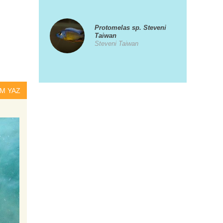
Protomelas sp. Steveni
Taiwan
Steveni Taiwan
Pundamilia nyererei
M YAZ
Viktorya Cichlidi
Aulonocara maulana
Maulana
Xiphophorus helleri
(Kılıçkuyruk)
Yeşil Kılıç