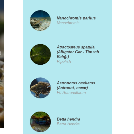
Nanochromis parilus
Nanochromis
Atractosteus spatula
(Alligator Gar - Timsah
Balığı)
Pipefish
Astronotus ocellatus
(Astronot, oscar)
F0 Astronotlarım
Betta hendra
Betta Hendra
30/04/2016 02