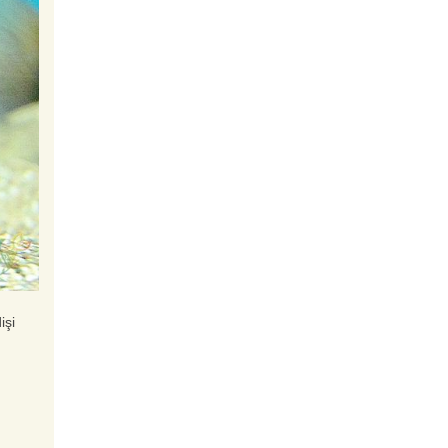
Periophthalmus
argentilineatus (Çamur
Zıpzıpı)
Çamur Zıpzıpı Charles
Cyathopharynx foai
Foai
Lamprologus ocellatus
(Ocellatus)
Ocellatus Gold
işi
Pelvicachromis taeniatus
Moliwe F1