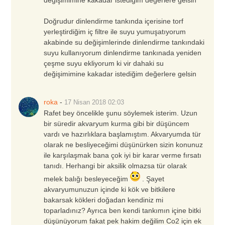
değişimimine kakadar istediğim değerlere gelsin
Doğrudur dinlendirme tankında içerisine torf
yerleştirdiğim iç filtre ile suyu yumuşatıyorum
akabinde su değişimlerinde dinlendirme tankındaki
suyu kullanıyorum dinlendirme tankınada yeniden
çeşme suyu ekliyorum ki vir dahaki su
değişimimine kakadar istediğim değerlere gelsin
roka
-
17 Nisan 2018
02:03
Rafet bey öncelikle şunu söylemek isterim. Uzun
bir süredir akvaryum kurma gibi bir düşüncem
vardı ve hazırlıklara başlamıştım. Akvaryumda tür
olarak ne besliyeceğimi düşünürken sizin konunuz
ile karşılaşmak bana çok iyi bir karar verme fırsatı
tanıdı. Herhangi bir aksilik olmazsa tür olarak
melek balığı besleyeceğim
. Şayet
akvaryumunuzun içinde ki kök ve bitkilere
bakarsak kökleri doğadan kendiniz mi
toparladınız? Ayrıca ben kendi tankımın içine bitki
düşünüyorum fakat pek hakim değilim Co2 için ek