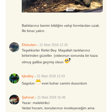
Balıklarınız benim bildiğim vahşi formlardan uzak.
İlki biraz yakın.
Efekulien
-
21 Mart 2018
12:18
Teşekkürler Refet Bey. Maşallah tanklarınız
birbirinden güzeller. (videonun sonunda bir kaza
olmuş galiba geçmiş olsun
bjkalley
-
21 Mart 2018
12:43
Sagolun
evet buhar camini dusurdum
Şahmat
-
21 Mart 2018
16:48
Yazar:
melektrikci
Vedat hocam, konularınızı inceleyeceğim ama