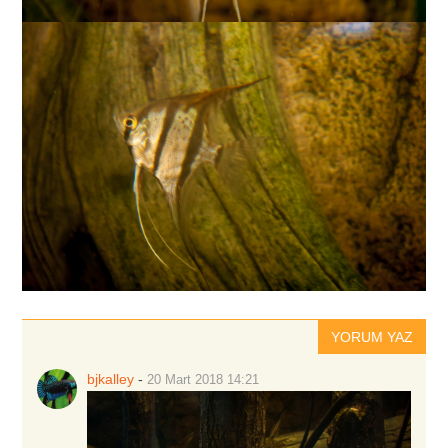
YORUM YAZ
bjkalley
-
20 Mart 2018
14:21