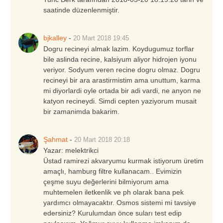
saatinde düzenlenmiştir.
bjkalley
-
20 Mart 2018
19:45
Dogru recineyi almak lazim. Koydugumuz torflar
bile aslinda recine, kalsiyum aliyor hidrojen iyonu
veriyor. Sodyum veren recine dogru olmaz. Dogru
recineyi bir ara arastirmistim ama unuttum, karma
mi diyorlardi oyle ortada bir adi vardi, ne anyon ne
katyon recineydi. Simdi cepten yaziyorum musait
bir zamanimda bakarim.
Şahmat
-
20 Mart 2018
20:18
Yazar:
melektrikci
Üstad ramirezi akvaryumu kurmak istiyorum üretim
amaçlı, hamburg filtre kullanacam.. Evimizin
çeşme suyu değerlerini bilmiyorum ama
muhtemelen iletkenlik ve ph olarak bana pek
yardımcı olmayacaktır. Osmos sistemi mi tavsiye
edersiniz? Kurulumdan önce suları test edip