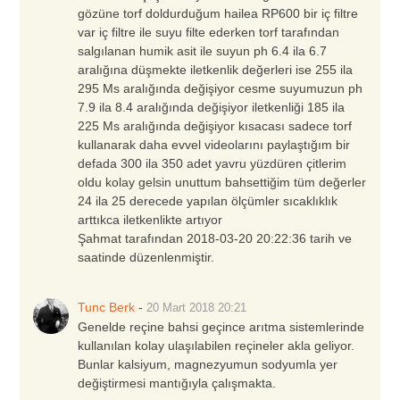
gözüne torf doldurduğum hailea RP600 bir iç filtre
var iç filtre ile suyu filte ederken torf tarafından
salgılanan humik asit ile suyun ph 6.4 ila 6.7
aralığına düşmekte iletkenlik değerleri ise 255 ila
295 Ms aralığında değişiyor cesme suyumuzun ph
7.9 ila 8.4 aralığında değişiyor iletkenliği 185 ila
225 Ms aralığında değişiyor kısacası sadece torf
kullanarak daha evvel videolarını paylaştığım bir
defada 300 ila 350 adet yavru yüzdüren çitlerim
oldu kolay gelsin unuttum bahsettiğim tüm değerler
24 ila 25 derecede yapılan ölçümler sıcaklıklık
arttıkca iletkenlikte artıyor
Şahmat tarafından 2018-03-20 20:22:36 tarih ve
saatinde düzenlenmiştir.
Tunc Berk
-
20 Mart 2018
20:21
Genelde reçine bahsi geçince arıtma sistemlerinde
kullanılan kolay ulaşılabilen reçineler akla geliyor.
Bunlar kalsiyum, magnezyumun sodyumla yer
değiştirmesi mantığıyla çalışmakta.