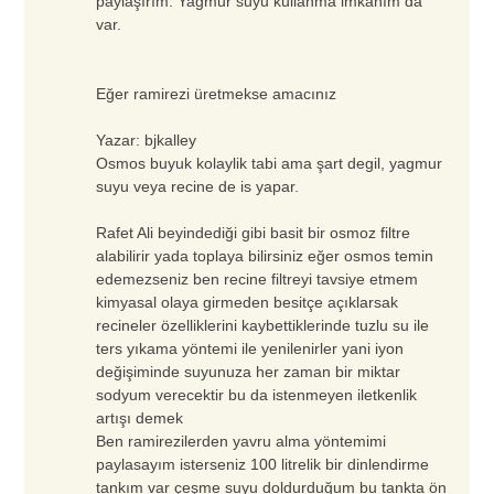
paylaşırım. Yağmur suyu kullanma imkanım da
var.
Eğer ramirezi üretmekse amacınız
Yazar:
bjkalley
Osmos buyuk kolaylik tabi ama şart degil, yagmur
suyu veya recine de is yapar.
Rafet Ali beyindediği gibi basit bir osmoz filtre
alabilirir yada toplaya bilirsiniz eğer osmos temin
edemezseniz ben recine filtreyi tavsiye etmem
kimyasal olaya girmeden besitçe açıklarsak
recineler özelliklerini kaybettiklerinde tuzlu su ile
ters yıkama yöntemi ile yenilenirler yani iyon
değişiminde suyunuza her zaman bir miktar
sodyum verecektir bu da istenmeyen iletkenlik
artışı demek
Ben ramirezilerden yavru alma yöntemimi
paylasayım isterseniz 100 litrelik bir dinlendirme
tankım var çeşme suyu doldurduğum bu tankta ön