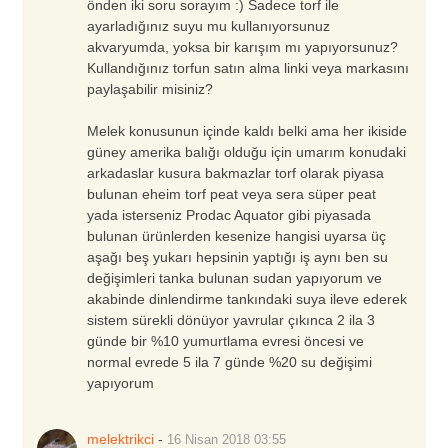
önden iki soru sorayım :) Sadece torf ile
ayarladığınız suyu mu kullanıyorsunuz
akvaryumda, yoksa bir karışım mı yapıyorsunuz?
Kullandığınız torfun satın alma linki veya markasını
paylaşabilir misiniz?
Melek konusunun içinde kaldı belki ama her ikiside
güney amerika balığı olduğu için umarım konudaki
arkadaslar kusura bakmazlar torf olarak piyasa
bulunan eheim torf peat veya sera süper peat
yada isterseniz Prodac Aquator gibi piyasada
bulunan ürünlerden kesenize hangisi uyarsa üç
aşağı beş yukarı hepsinin yaptığı iş aynı ben su
değişimleri tanka bulunan sudan yapıyorum ve
akabinde dinlendirme tankındaki suya ileve ederek
sistem sürekli dönüyor yavrular çıkınca 2 ila 3
günde bir %10 yumurtlama evresi öncesi ve
normal evrede 5 ila 7 günde %20 su değişimi
yapıyorum
melektrikci
-
16 Nisan 2018
03:55