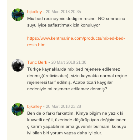
bjkalley
-
20 Mart 2018
20:35
Mix bed recineymis dedigim recine. RO sonrasina
suyu iyice saflastirmak icin konuluyor
https://www.kentmarine.com/products/mixed-bed-
resin.htm
Tunc Berk
-
20 Mart 2018
21:30
Türkçe kaynaklarda mix bed rejenere edilemez
denmiş(üretici/satıcı), sizin kaynakta normal reçine
rejeneresi tarif edilmiş. Acaba ticari kaygılar
nedeniyle mi rejenere edilemez denmiş?
bjkalley
-
20 Mart 2018
23:28
Ben de o farkı farkettim. Kimya bilgim ne yazık ki
kuvvetli değil, üzerinde düşürüp iyon değişiminden
çıkarım yapabilirim ama güvenilir bulmam, konuyu
iyi bilen biri yorum yapsa daha iyi olur.