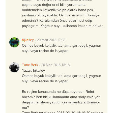
çeşme suyu değerlerini bilmiyorum ama
muhtemelen iletkenlik ve ph olarak bana pek
yardımcı olmayacaktır. Osmos sistemi mi tavsiye
edersiniz? Kurulumdan önce suları test edip
paylaşırım. Yağmur suyu kullanma imkanım da var.
bjkalley
-
20 Mart 2018
17:58
Osmos buyuk kolaylik tabi ama şart degil, yagmur
suyu veya recine de is yapar.
Tunc Berk
-
20 Mart 2018
18:18
Yazar:
bjkalley
Osmos buyuk kolaylik tabi ama şart degil, yagmur
suyu veya recine de is yapar.
Bu reçine konusunda ne düşünüyorsun Refet
hocam? Ben hiç kullanmadım ama sodyumla yer
değiştirme işlemi yaptığı için iletkenliği arttırmıyor
mu?
Tunc Berk tarafından 2018-03-20 18:19:20 tarih ve