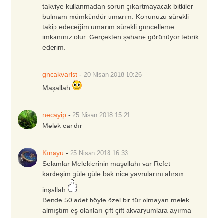
takviye kullanmadan sorun çıkartmayacak bitkiler
bulmam mümkündür umarım. Konunuzu sürekli
takip edeceğim umarım sürekli güncelleme
imkanınız olur. Gerçekten şahane görünüyor tebrik
ederim.
gncakvarist
-
20 Nisan 2018
10:26
Maşallah
necayip
-
25 Nisan 2018
15:21
Melek candır
Kınayu
-
25 Nisan 2018
16:33
Selamlar Meleklerinin maşallahı var Refet
kardeşim güle güle bak nice yavrularını alırsın
inşallah
Bende 50 adet böyle özel bir tür olmayan melek
almıştım eş olanları çift çift akvaryumlara ayırma