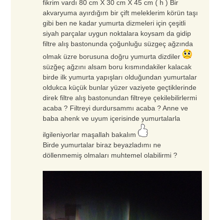
fikrim vardı 80 cm X 30 cm X 45 cm ( h ) Bir
akvaryuma ayırdığım bir çift meleklerim körün taşı
gibi ben ne kadar yumurta dizmeleri için çeşitli
siyah parçalar uygun noktalara koysam da gidip
filtre alış bastonunda çoğunluğu süzgeç ağzında
olmak üzre borusuna doğru yumurta dizdiler
süzğeç ağzını alsam boru kısmındakiler kalacak
birde ilk yumurta yapışları olduğundan yumurtalar
oldukca küçük bunlar yüzer vaziyete geçtiklerinde
direk filtre alış bastonundan filtreye çekilebilirlermi
acaba ? Filtreyi durdursammı acaba ? Anne ve
baba ahenk ve uyum içerisinde yumurtalarla
ilgileniyorlar maşallah bakalım
Birde yumurtalar biraz beyazladımı ne
döllenmemiş olmaları muhtemel olabilirmi ?