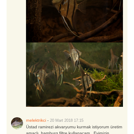
melektrikci
-
20 Mart 2018
17:15
Üstad ramirezi akvaryumu kurmak istiyorum üretim
amaçlı, hamburg filtre kullanacam.. Evimizin