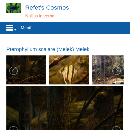
Refet's Cosmos
Nullius in verba
Menü
Pterophyllum scalare (Melek) Melek