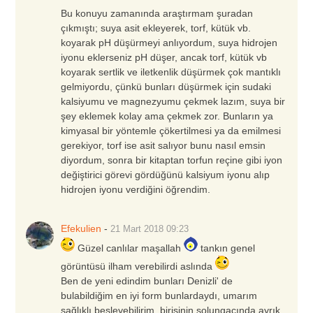
Bu konuyu zamanında araştırmam şuradan
çıkmıştı; suya asit ekleyerek, torf, kütük vb.
koyarak pH düşürmeyi anlıyordum, suya hidrojen
iyonu eklerseniz pH düşer, ancak torf, kütük vb
koyarak sertlik ve iletkenlik düşürmek çok mantıklı
gelmiyordu, çünkü bunları düşürmek için sudaki
kalsiyumu ve magnezyumu çekmek lazım, suya bir
şey eklemek kolay ama çekmek zor. Bunların ya
kimyasal bir yöntemle çökertilmesi ya da emilmesi
gerekiyor, torf ise asit salıyor bunu nasıl emsin
diyordum, sonra bir kitaptan torfun reçine gibi iyon
değiştirici görevi gördüğünü kalsiyum iyonu alıp
hidrojen iyonu verdiğini öğrendim.
Efekulien
-
21 Mart 2018
09:23
Güzel canlılar maşallah
tankın genel
görüntüsü ilham verebilirdi aslında
Ben de yeni edindim bunları Denizli' de
bulabildiğim en iyi form bunlardaydı, umarım
sağlıklı besleyebilirim, birisinin solungacında ayrık