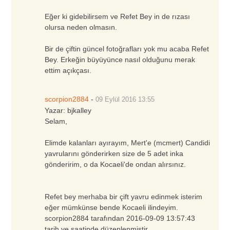
Eğer ki gidebilirsem ve Refet Bey in de rızası
olursa neden olmasın.
Bir de çiftin güncel fotoğrafları yok mu acaba Refet
Bey. Erkeğin büyüyünce nasıl olduğunu merak
ettim açıkçası.
scorpion2884
-
09 Eylül 2016
13:55
Yazar:
bjkalley
Selam,
Elimde kalanları ayırayım, Mert'e (mcmert) Candidi
yavrularını gönderirken size de 5 adet inka
gönderirim, o da Kocaeli'de ondan alırsınız.
Refet bey merhaba bir çift yavru edinmek isterim
eğer mümkünse bende Kocaeli ilindeyim.
scorpion2884 tarafından 2016-09-09 13:57:43
tarih ve saatinde düzenlenmiştir.