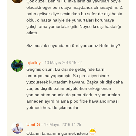
Çok güzel. Benim F0 Inka'ların da yavruları böyle
olacaktı eğer ben olaya maydanoz olmasaydım. 2.
batın geliyor diye sevinirken bu sefer de dişi hasta
oldu, o hasta haliyle de yumurtaları korumaya
çalıştı ama yumurtalar gitti. Neyse ki dişi hastalığı
atlattı.
Siz musluk suyunda mı üretiyorsunuz Refet bey?
bjkalley
-
10 Mayıs 2016
15:22
Geçmiş olsun. Bu dişi de geldiğinde karnı
omurgasına yapışmıştı. Su piresi içerisinde
yüzdürerek kurtardım hayvanı. Başka bir dişi daha
var, bu dişi ilk batını büyütürken erkeği onun
yanına attım onunla da yumurtladı, o yumurtaları
anneden ayırdım ama pipo filtre havalandırması
yetmedi heralde çıkmadılar.
Umit-G
-
17 Mayıs 2016
14:25
Odanın tamamını görmek isteriz