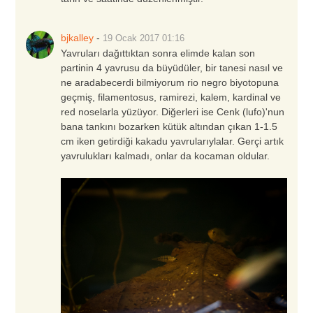
bjkalley
-
19 Ocak 2017
01:16
Yavruları dağıttıktan sonra elimde kalan son
partinin 4 yavrusu da büyüdüler, bir tanesi nasıl ve
ne aradabecerdi bilmiyorum rio negro biyotopuna
geçmiş, filamentosus, ramirezi, kalem, kardinal ve
red noselarla yüzüyor. Diğerleri ise Cenk (lufo)'nun
bana tankını bozarken kütük altından çıkan 1-1.5
cm iken getirdiği kakadu yavrularıylalar. Gerçi artık
yavrulukları kalmadı, onlar da kocaman oldular.