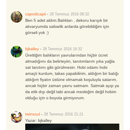
capodicapii
-
28 Temmuz 2016
08:32
Ben 5 adet aldım.Balıkları , dekoru karışık bir
akvaryumda saliselik anlarda görebildiğim için
görseli yok :)
bjkalley
-
28 Temmuz 2016
16:32
Ürettiğim balıkların yavrularından hiçbir ücret
almadığımı da belirteyim, tanıtımlarım yıka yağla
sat tanıtımı gibi görülmesin. Hobi odamı hobi
amaçlı kurdum, takas yapabilirim, aldığım bir balığı
aldığım fiyatın üstüne olmamak koşuluyla satarım,
ancak hiçbir zaman yavru satmam. Satmak ayıp ya
da etik dışı değil tabi ancak mesleğim değil hobim
olduğu için o boyuta girmiyorum.
twinsoul
-
28 Temmuz 2016
21:21
Yazar:
bjkalley