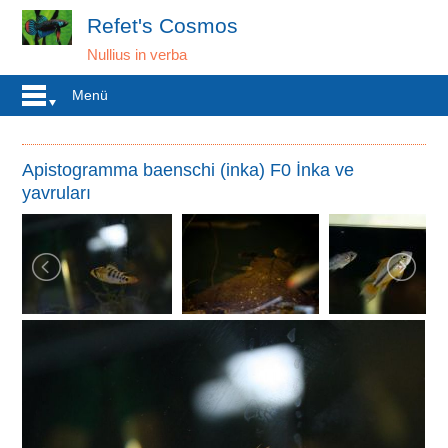
Refet's Cosmos
Nullius in verba
Menü
Apistogramma baenschi (inka) F0 İnka ve
yavruları