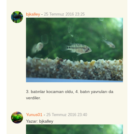
bjkalley
-
25 Temmuz 2016
23:25
3. batınlar kocaman oldu, 4. batın yavruları da
verdiler.
Yunus01
-
25 Temmuz 2016
23:40
Yazar:
bjkalley