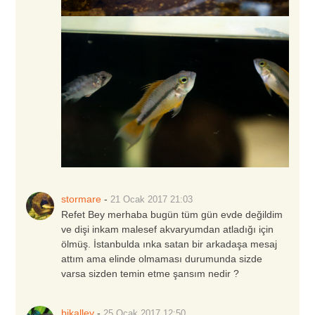
stormare
-
21 Ocak 2017
21:03
Refet Bey merhaba bugün tüm gün evde değildim
ve dişi inkam malesef akvaryumdan atladığı için
ölmüş. İstanbulda ınka satan bir arkadaşa mesaj
attım ama elinde olmaması durumunda sizde
varsa sizden temin etme şansım nedir ?
bjkalley
-
25 Ocak 2017
12:50