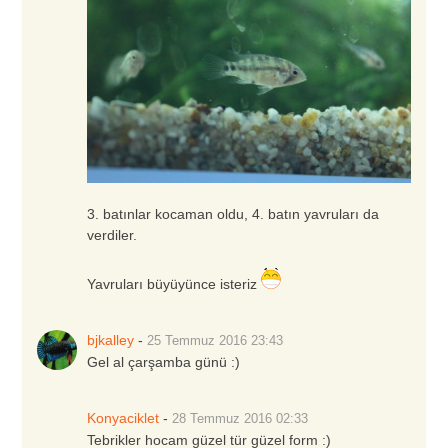
3. batınlar kocaman oldu, 4. batın yavruları da
verdiler.
Yavruları büyüyünce isteriz
bjkalley
-
25 Temmuz 2016
23:43
Gel al çarşamba günü :)
Konyaciklet
-
28 Temmuz 2016
02:33
Tebrikler hocam güzel tür güzel form :)