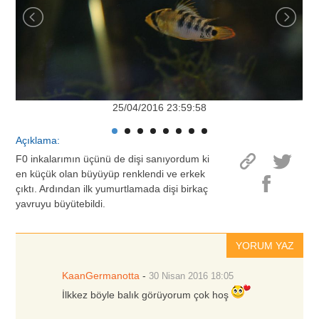
25/04/2016 23:59:58
Açıklama:
F0 inkalarımın üçünü de dişi sanıyordum ki
en küçük olan büyüyüp renklendi ve erkek
çıktı. Ardından ilk yumurtlamada dişi birkaç
yavruyu büyütebildi.
YORUM YAZ
KaanGermanotta
-
30 Nisan 2016
18:05
İlkkez böyle balık görüyorum çok hoş