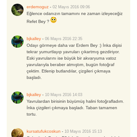
erdemoguz
-
02 Mayıs 2016
09:06
Eğlence odanızın tamamını ne zaman izleyeceğiz
Refet Bey ?
bjkalley
-
06 Mayıs 2016
22:35
Odayı görmeye daha var Erdem Bey :) İnka dişisi
tekrar yumurtlayıp yavruları çıkartmış gezdiriyor.
Eski yavrularını ise büyük bir akvaryuma vatoz
yavrularıyla beraber atmıştım, bugün fotoğraf
çektim. Etlenip butlandılar, çizgileri çıkmaya
başladı.
bjkalley
-
10 Mayıs 2016
14:03
Yavrulardan birisinin büyümüş halini fotoğrafladım.
İnka çizgileri çıkmaya başladı. Taban tamamen
tortu.
kursatufukcoskun
-
10 Mayıs 2016
15:13